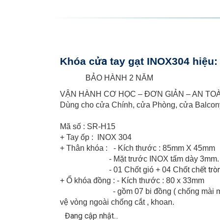
ửa
Khóa c
tay gạt INOX304
hiệu:
BẢO HÀNH 2 NĂM
VẬN HÀNH CƠ HỌC – ĐƠN GIẢN – AN TO
Dùng cho cửa Chính, cửa Phòng, cửa Balcony
Mã s
ố
: SR-H15
+ Tay ốp : INOX 304
+ Thân khóa : - Kích thước : 85mm X 45mm
- Mặt trước INOX tấm dày 3mm.
ết trò
- 01 Chốt gió + 04 Chốt ch
+ Ổ khóa đồng : - Kích thước : 80 x 33mm
- gồm 07 bi đồng ( chống mài mòn ) xếp t
vệ vòng ngoài chống cắt , khoan.
Đang cập nhật...