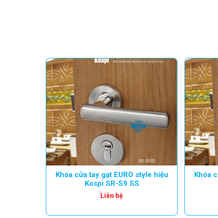
Khóa cửa tay gạt EURO style hiệu
Khóa c
Kospi SR-S9 SS
Liên hệ