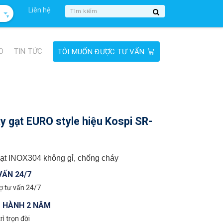
Liên hệ
▼
O
TIN TỨC
TÔI MUỐN ĐƯỢC TƯ VẤN
y gạt EURO style hiệu Kospi SR-
ạt INOX304 không gỉ, chống cháy
VẤN 24/7
ợ tư vấn 24/7
 HÀNH 2 NĂM
rì trọn đời