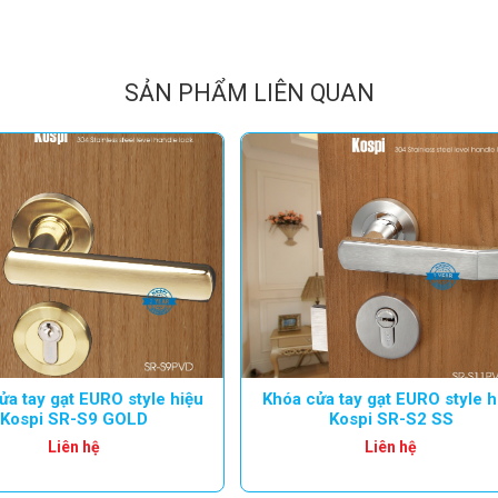
SẢN PHẨM LIÊN QUAN
ửa tay gạt EURO style hiệu
Khóa cửa tay gạt EURO style h
Kospi SR-S9 GOLD
Kospi SR-S2 SS
Liên hệ
Liên hệ