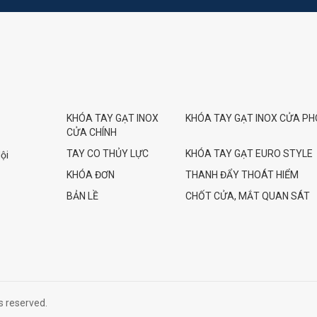
KHÓA TAY GẠT INOX
KHÓA TAY GẠT INOX CỬA P
CỬA CHÍNH
TAY CO THỦY LỰC
KHÓA TAY GẠT EURO STYLE
ội
KHÓA ĐƠN
THANH ĐẨY THOÁT HIỂM
BẢN LỀ
CHỐT CỬA, MẮT QUAN SÁT
s reserved.