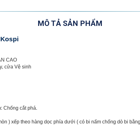
MÔ TẢ SẢN PHẨM
 Kospi
ÀN CAO
, cửa Vệ sinh
n
: Chống cắt phá.
heo hàng dọc phía dưới ( có bi nấm chống dò bi bằng chìa