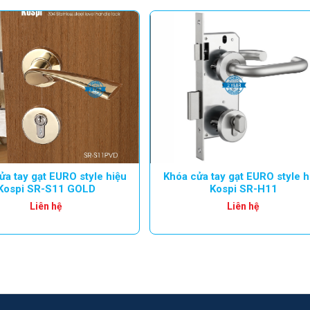
ửa tay gạt EURO style hiệu
Khóa cửa tay gạt EURO style h
Kospi SR-S11 GOLD
Kospi SR-H11
Liên hệ
Liên hệ